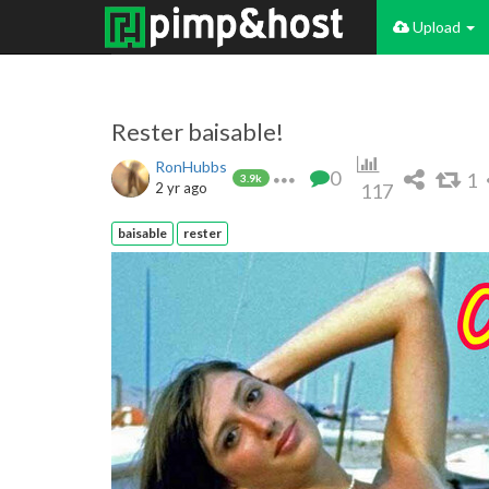
Upload
Rester baisable!
RonHubbs
0
1
3.9k
2 yr ago
117
baisable
rester